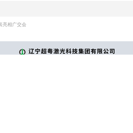
装亮相广交会
联系方式
新闻资讯
——
——
行业新闻
电话：0415-7602111
公司动态
手机：18541502605、185415
E-mail：cyjg@inspur.com
地址：丹东市高新技术产业开发
156号