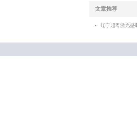
文章推荐
辽宁超粤激光盛
关于超粤
产品中心
——
——
公司简介
激光测量仪
企业视频
半成品机芯
资质认证
光电模组
企业荣誉
专利技术