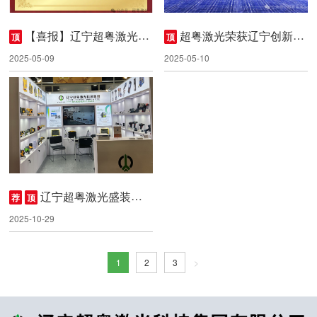
【喜报】辽宁超粤激光科
超粤激光荣获辽宁创新创
顶
顶
技集团有限公司荣获“辽宁五
业大赛高端装备制造行业赛
2025-05-09
2025-05-10
一劳动奖状”荣誉称号
二等奖
辽宁超粤激光盛装亮
荐
顶
相广交会
2025-10-29
1
2
3
>