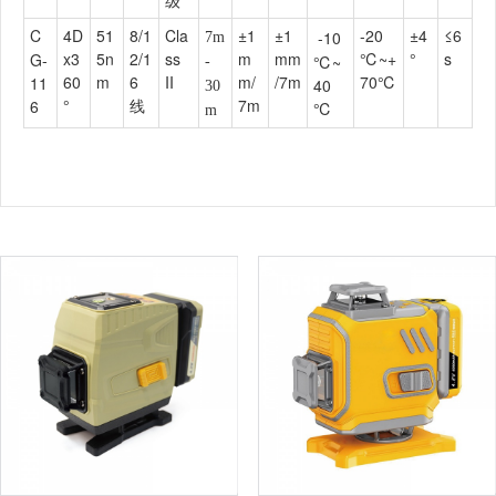
C
4D
51
8/1
Cla
±1
±1
-20
±4
≤6
-10
7m
x3
5n
2/1
ss
m
mm
℃~+
°
s
G-
℃~
-
60
m
6
II
m/
/7m
70℃
11
40
30
°
线
7m
6
℃
m