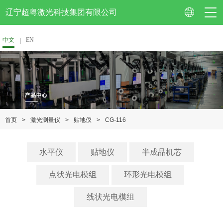
辽宁超粤激光科技集团有限公司
中文
EN
公司简介
企业视频
>
>
>
CG-116
首页
激光测量仪
贴地仪
资质认证
企业荣誉
水平仪
贴地仪
半成品机芯
专利技术
点状光电模组
环形光电模组
校企合作
线状光电模组