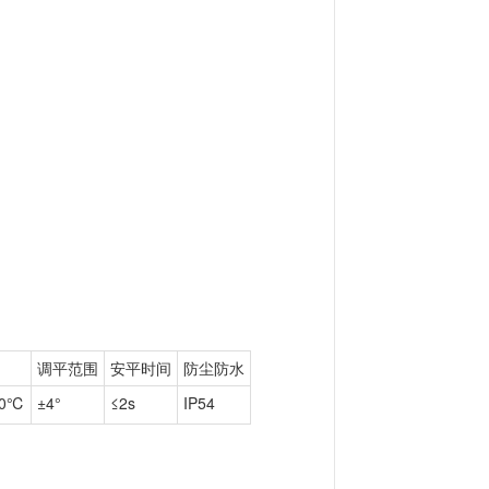
调平范围
安平时间
防尘防水
70℃
±4°
≤2s
IP54