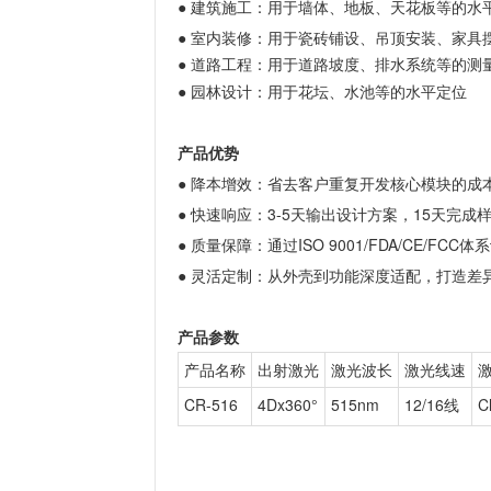
● 建筑施工：用于墙体、地板、天花板等的水
● 室内装修：用于瓷砖铺设、吊顶安装、家具
● 道路工程：用于道路坡度、排水系统等的测
● 园林设计：用于花坛、水池等的水平定位
产品优势
● 降本增效：省去客户重复开发核心模块的成
● 快速响应：3-5天输出设计方案，15天完成
● 质量保障：通过ISO 9001/FDA/CE/FCC体
● 灵活定制：从外壳到功能深度适配，打造差
产品参数
产品名称
出射激光
激光波长
激光线速
CR-516
4Dx360°
515nm
12/16线
Cl