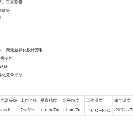
平、垂直测量
摆放等
量
本，聚焦差异化设计定制
样机制作
系认证
异化竞争壁垒
激光器等级
工作半径
垂直精度
水平精度
工作温度
储存温度
ass II
±1mm/7m
±1mm/7m
-20℃~+
-10℃~40℃
7m-30m