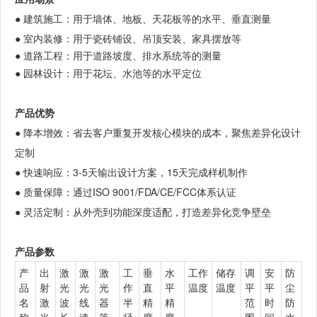
● 建筑施工：用于墙体、地板、天花板等的水平、垂直测量
● 室内装修：用于瓷砖铺设、吊顶安装、家具摆放等
● 道路工程：用于道路坡度、排水系统等的测量
● 园林设计：用于花坛、水池等的水平定位
产品优势
● 降本增效：省去客户重复开发核心模块的成本，聚焦差异化设计
定制
● 快速响应：3-5天输出设计方案，15天完成样机制作
● 质量保障：通过ISO 9001/FDA/CE/FCC体系认证
● 灵活定制：从外壳到功能深度适配，打造差异化竞争壁垒
产品参数
产
出
激
激
激
工
垂
水
工作
储存
调
安
防
品
射
光
光
光
作
直
平
温度
温度
平
平
尘
名
激
波
线
器
半
精
精
范
时
防
称
光
长
速
等
径
度
度
围
间
水