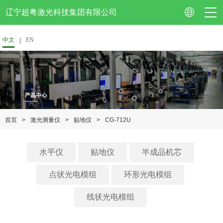
辽宁超粤激光科技集团有限公司
中文
EN
公司简介
企业视频
>
>
>
CG-712U
首页
激光测量仪
贴地仪
资质认证
企业荣誉
水平仪
贴地仪
半成品机芯
专利技术
点状光电模组
环形光电模组
校企合作
线状光电模组