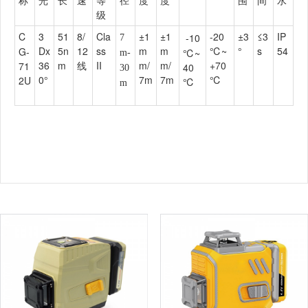
级
C
3
51
8/
Cla
±1
±1
-20
±3
≤3
IP
-10
7
Dx
5n
12
ss
m
m
℃~
°
s
54
G-
℃~
m-
36
m
线
II
m/
m/
+70
71
40
30
0°
7m
7m
℃
2U
℃
m